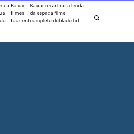
mula
Baixar
Baixar rei arthur a lenda
ua
filmes
da espada filme
ado
tourrent
completo dublado hd