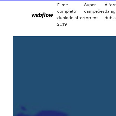
Filme
Super
A for
completo
campeões
da ag
dublado after
torrent
dubl
2019