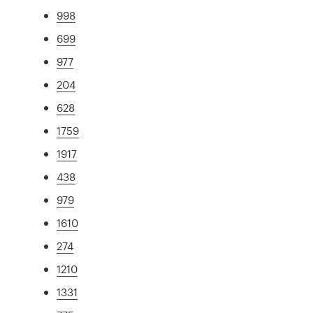
998
699
977
204
628
1759
1917
438
979
1610
274
1210
1331