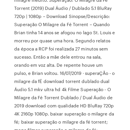
Torrent (2019) Dual Áudio / Dublado 5.1 BluRay
720p | 1080p – Download Sinopse/Descrição:
Superação O Milagre da Fé Torrent – Quando
Brian tinha 14 anos se afogou no lago St. Louis e
morreu por quase uma hora. Segundo relatos
da época a RCP foi realizada 27 minutos sem
sucesso. Então a mãe dele entrou na sala,
orando em voz alta. De repente houve um
pulso, e Brian voltou. 16/07/2019 · superaÇÃo - o
milagre da fÉ download torrent dublado dual
Áudio 5.1 mkv ultra hd 4k Filme Superação - O
Milagre da Fé Torrent Dublado / Dual Áudio de
2019 download com qualidade HD BluRay 720p
4K 2160p 1080p. baixar superação o milagre da
fé; baixar superação o milagre da fé torrent;
mega filmes superação o milagre da fé;